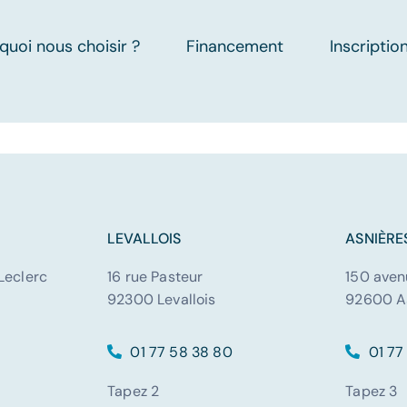
quoi nous choisir ?
Financement
Inscriptio
LEVALLOIS
ASNIÈR
Leclerc
16 rue Pasteur
150 aven
92300 Levallois
92600 A
01 77 58 38 80
01 77
Tapez 2
Tapez 3