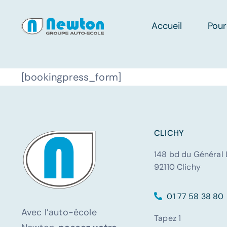
Passer
au
Accueil
Pour
contenu
[bookingpress_form]
CLICHY
148 bd du Général 
92110 Clichy
01 77 58 38 80
Avec l’auto-école
Tapez 1