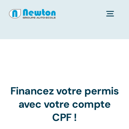
Passer
au
Toggl
contenu
Navig
Accueil
Pourquoi nous choisir ?
Financement
Financez votre permis
avec votre compte
Inscription
CPF !
Nos agences