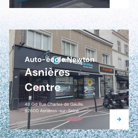
Auto-école Newton
Asnières
Centre
48 Gd Rue Charles de Gaulle,
92600 Asnières-sur-Seine